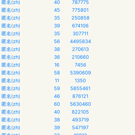
匿名(zh)
40
787775
匿名(zh)
45
775801
匿名(zh)
35
250858
匿名(zh)
39
674106
匿名(zh)
35
307711
匿名(zh)
56
4495834
匿名(zh)
38
270613
匿名(zh)
36
210660
匿名(zh)
16
7456
匿名(zh)
58
5390609
匿名(zh)
11
1350
匿名(zh)
59
5855461
匿名(zh)
46
876121
匿名(zh)
60
5630460
匿名(zh)
40
822105
匿名(zh)
38
493719
匿名(zh)
39
547197