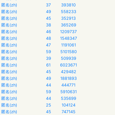
匿名(zh)
37
393810
匿名(zh)
49
558233
匿名(zh)
45
352913
匿名(zh)
38
365269
匿名(zh)
46
1209737
匿名(zh)
48
1548347
匿名(zh)
47
1191061
匿名(zh)
59
5101580
匿名(zh)
39
509939
匿名(zh)
61
6023671
匿名(zh)
45
429482
匿名(zh)
49
1881893
匿名(zh)
44
444771
匿名(zh)
59
5910631
匿名(zh)
44
535699
匿名(zh)
25
104124
匿名(zh)
45
747145