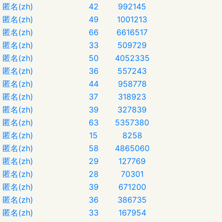
匿名(zh)
42
992145
匿名(zh)
49
1001213
匿名(zh)
66
6616517
匿名(zh)
33
509729
匿名(zh)
50
4052335
匿名(zh)
36
557243
匿名(zh)
44
958778
匿名(zh)
37
318923
匿名(zh)
39
327839
匿名(zh)
63
5357380
匿名(zh)
15
8258
匿名(zh)
58
4865060
匿名(zh)
29
127769
匿名(zh)
28
70301
匿名(zh)
39
671200
匿名(zh)
36
386735
匿名(zh)
33
167954