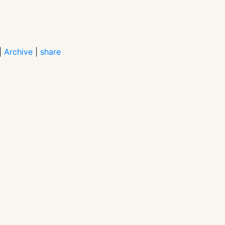
|
Archive
|
share