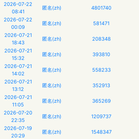
2026-07-22
匿名(zh)
4801740
08:41
2026-07-22
匿名(zh)
581471
00:09
2026-07-21
匿名(zh)
208348
18:43
2026-07-21
匿名(zh)
393810
15:32
2026-07-21
匿名(zh)
558233
14:02
2026-07-21
匿名(zh)
352913
13:12
2026-07-21
匿名(zh)
365269
11:05
2026-07-20
匿名(zh)
1209737
22:35
2026-07-19
匿名(zh)
1548347
20:29