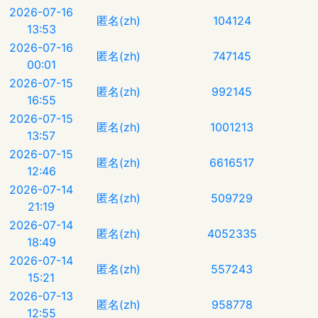
2026-07-16
匿名(zh)
104124
13:53
2026-07-16
匿名(zh)
747145
00:01
2026-07-15
匿名(zh)
992145
16:55
2026-07-15
匿名(zh)
1001213
13:57
2026-07-15
匿名(zh)
6616517
12:46
2026-07-14
匿名(zh)
509729
21:19
2026-07-14
匿名(zh)
4052335
18:49
2026-07-14
匿名(zh)
557243
15:21
2026-07-13
匿名(zh)
958778
12:55