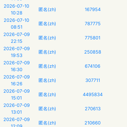
2026-07-10
匿名(zh)
167954
10:28
2026-07-10
匿名(zh)
787775
08:51
2026-07-09
匿名(zh)
775801
22:15
2026-07-09
匿名(zh)
250858
19:53
2026-07-09
匿名(zh)
674106
16:30
2026-07-09
匿名(zh)
307711
16:26
2026-07-09
匿名(zh)
4495834
15:01
2026-07-09
匿名(zh)
270613
13:01
2026-07-09
匿名(zh)
210660
12:09