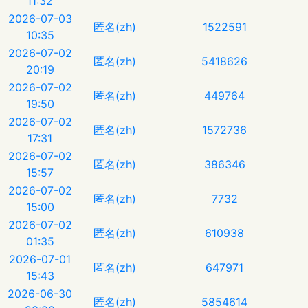
11:32
2026-07-03
匿名(zh)
1522591
10:35
2026-07-02
匿名(zh)
5418626
20:19
2026-07-02
匿名(zh)
449764
19:50
2026-07-02
匿名(zh)
1572736
17:31
2026-07-02
匿名(zh)
386346
15:57
2026-07-02
匿名(zh)
7732
15:00
2026-07-02
匿名(zh)
610938
01:35
2026-07-01
匿名(zh)
647971
15:43
2026-06-30
匿名(zh)
5854614