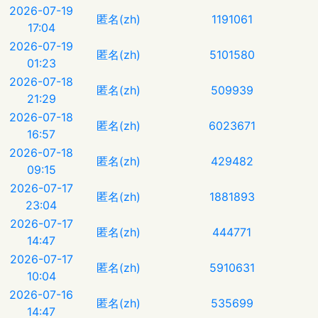
2026-07-19
匿名(zh)
1191061
17:04
2026-07-19
匿名(zh)
5101580
01:23
2026-07-18
匿名(zh)
509939
21:29
2026-07-18
匿名(zh)
6023671
16:57
2026-07-18
匿名(zh)
429482
09:15
2026-07-17
匿名(zh)
1881893
23:04
2026-07-17
匿名(zh)
444771
14:47
2026-07-17
匿名(zh)
5910631
10:04
2026-07-16
匿名(zh)
535699
14:47