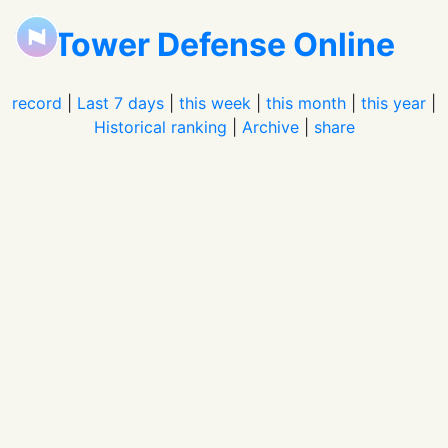
Tower Defense Online
record
|
Last 7 days
|
this week
|
this month
|
this year
|
Historical ranking
|
Archive
|
share