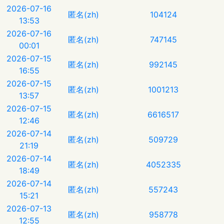
2026-07-16
匿名(zh)
104124
13:53
2026-07-16
匿名(zh)
747145
00:01
2026-07-15
匿名(zh)
992145
16:55
2026-07-15
匿名(zh)
1001213
13:57
2026-07-15
匿名(zh)
6616517
12:46
2026-07-14
匿名(zh)
509729
21:19
2026-07-14
匿名(zh)
4052335
18:49
2026-07-14
匿名(zh)
557243
15:21
2026-07-13
匿名(zh)
958778
12:55