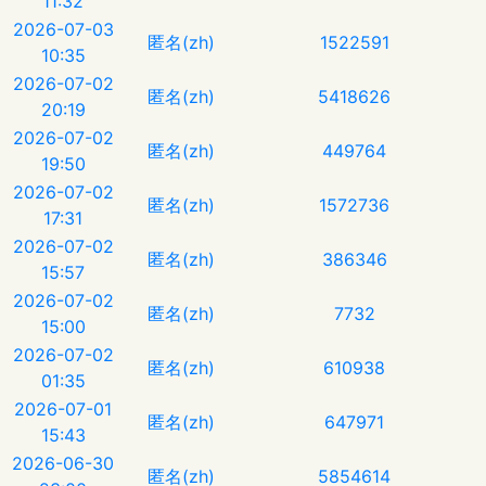
11:32
2026-07-03
匿名(zh)
1522591
10:35
2026-07-02
匿名(zh)
5418626
20:19
2026-07-02
匿名(zh)
449764
19:50
2026-07-02
匿名(zh)
1572736
17:31
2026-07-02
匿名(zh)
386346
15:57
2026-07-02
匿名(zh)
7732
15:00
2026-07-02
匿名(zh)
610938
01:35
2026-07-01
匿名(zh)
647971
15:43
2026-06-30
匿名(zh)
5854614