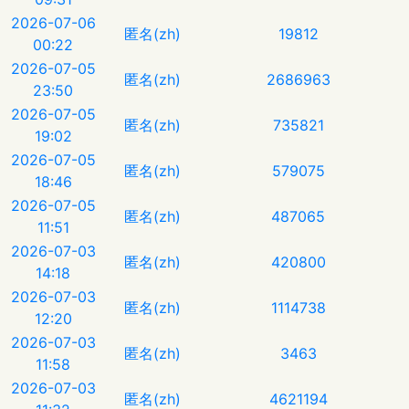
2026-07-06
匿名(zh)
19812
00:22
2026-07-05
匿名(zh)
2686963
23:50
2026-07-05
匿名(zh)
735821
19:02
2026-07-05
匿名(zh)
579075
18:46
2026-07-05
匿名(zh)
487065
11:51
2026-07-03
匿名(zh)
420800
14:18
2026-07-03
匿名(zh)
1114738
12:20
2026-07-03
匿名(zh)
3463
11:58
2026-07-03
匿名(zh)
4621194