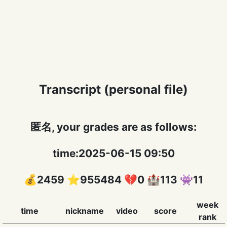
Transcript (personal file)
匿名, your grades are as follows:
time:2025-06-15 09:50
💰2459 ⭐️955484 💔0 🏰113 👾11
week
time
nickname
video
score
rank